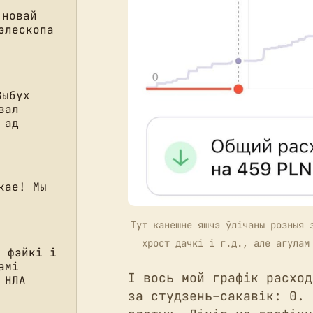
 новай
элескопа
Выбух
вал
 ад
кае! Мы
Тут канешне яшчэ ўлічаны розныя з
хрост дачкі і г.д., але агулам
, фэйкі і
амі
І вось мой графік расход
 НЛА
за студзень–сакавік: 0. 