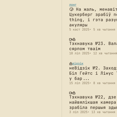
лонг
🥲 На жаль, менаві
Цукерберг зрабіў n
thing, і гэта разу
акуляры
5 каст 2025
5 хв чытання
Тэхнавука №23. Вал
сярпом тваім
18 ліп 2025
12 хв чытання
відзік
неВідзік №2. Заход
Біл Гейтс і Лінус 
у бар...
15 ліп 2025
8 хв чытання
Тэхнавука №22, дзе
найвялікшая камера
зрабіла першыя зды
3 ліп 2025
13 хв чытання