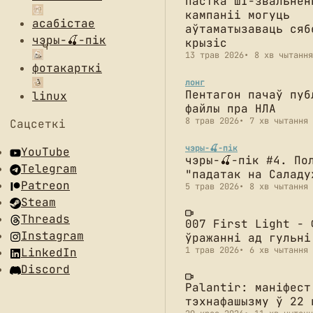
Пастка ШІ-звальнен
кампаніі могуць
асабістае
аўтаматызаваць сяб
чэры-🍒-пік
крызіс
13 трав 2026
8 хв чытання
фотакарткі
лонг
Пентагон пачаў пуб
linux
файлы пра НЛА
8 трав 2026
7 хв чытання
Сацсеткі
чэры-🍒-пік
YouTube
чэры-🍒-пік #4. По
Telegram
"падатак на Саладу
Patreon
5 трав 2026
8 хв чытання
Steam
Threads
007 First Light - 
Instagram
ўражанні ад гульні
1 трав 2026
6 хв чытання
LinkedIn
Discord
Palantir: маніфест
тэхнафашызму ў 22 