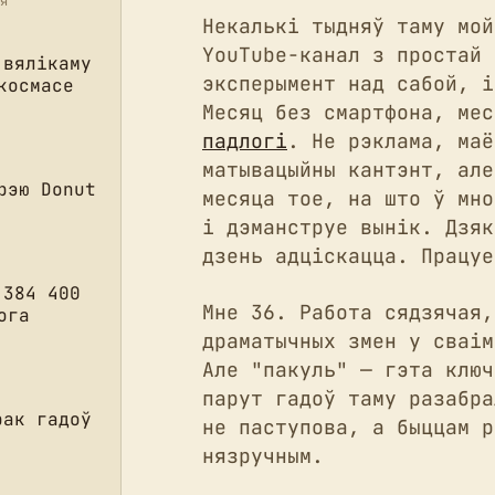
я
Некалькі тыдняў таму мой
YouTube-канал з простай 
 вялікаму
эксперымент над сабой, і
космасе
Месяц без смартфона, ме
падлогі
. Не рэклама, маё
матывацыйны кантэнт, але
рэю Donut
месяца тое, на што ў мно
і дэманструе вынік. Дзяк
дзень адціскацца. Працуе
 384 400
Мне 36. Работа сядзячая,
ога
драматычных змен у сваім
Але "пакуль" — гэта ключ
парут гадоў таму разабра
рак гадоў
не паступова, а быццам р
нязручным.