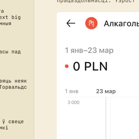
працаздольнасці. Узрост 
та
ext big
мныя
асы пад
зяць неяк
Торвальдс
 ў свеце
мкі