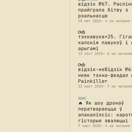
відзік №67. Раслін
прайграла бітву з
рэальнасцю
18 лют 2026
4 хв чытання
тэхнавука+25. Гіга
калонія павукоў і 
арыгамі
12 ліст 2025
6 хв чытання
відзік-неВідзік №6
неяк тэхна-феадал 
Painkiller
23 каст 2025
7 хв чытання
лонг
🔥 Як шоу дронаў
ператвараецца ў
апакаліпсіс: карот
гісторыя эвалюцыі
7 каст 2025
4 хв чытання