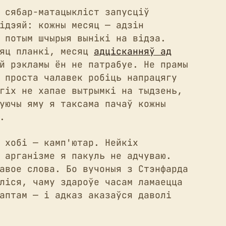
 сябар-матацыкліст запусціў
ідэяй: кожны месяц — адзін
 потым шчырыя вынікі на відэа.
сяц планкі, месяц
адцісканняў ад
й рэкламы ён не патрабуе. Не прамы
 проста чалавек робіць напрацягу
гіх не хапае вытрымкі на тыдзень,
уючы яму я таксама пачаў кожны
.
 хобі — камп'ютар. Нейкіх
 арганізме я пакуль не адчуваю.
авое слова. Бо вучоныя з Стэнфарда
ліся, чаму здароўе часам ламаецца
аптам — і адказ аказаўся даволі