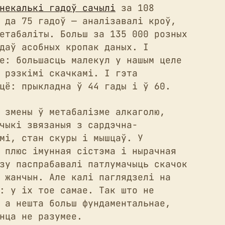
некалькі гадоў сачылі
за 108
 да 75 гадоў — аналізавалі кроў,
етабаліты. Больш за 135 000 розных
даў асобных кропак даных. І
е: большасць малекул у нашым целе
 рэзкімі скачкамі. І гэта
цё: прыкладна ў 44 гады і ў 60.
 змены ў метабалізме алкаголю,
чыкі звязаныя з сардэчна-
мі, стан скуры і мышцаў. У
 плюс імунная сістэма і нырачная
зу паспрабавалі патлумачыць скачок
 жанчын. Але калі паглядзелі на
: у іх тое самае. Так што не
 а нешта больш фундаментальнае,
нца не разумее.