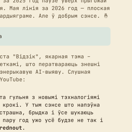
 за 2025 год паўзе ўверх прыгожай
я. Мая лінія за 2026 год — плоская
ардыяграме. Але ў добрым сэнсе. 🤞
а
ста "Відзік", якарная тэма –
еткамі, што ператвараюць знешні
энерыкавую AI-выяву. Слушная
YouTube:
та гульня з новымі тэхналогіямі
 крокі. У тым сэнсе што напэўна
страшна, брыдка і ўсе шукаюць
 пару год ужо усё будзе не так і
rednout
.