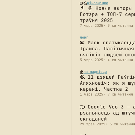
кіназнічка
🧙 🍿 Новыя акторы
Потэра + ТОП-7 сер
траўня 2025
7 чэрв 2025
9 хв чытання
лонг
🐼 Маск спатыкаецц
Трампа. Палітычная
вялікіх людзей ско
5 чэрв 2025
4 хв чытання
па падпісцы
🧶 11 дзяцей Паўлі
Аляхновіч: як я шу
карані. Частка 2
1 чэрв 2025
7 хв чытання
🐺 Google Veo 3 — 
рэальнасць ад штуч
складаней
29 трав 2025
3 хв чытання