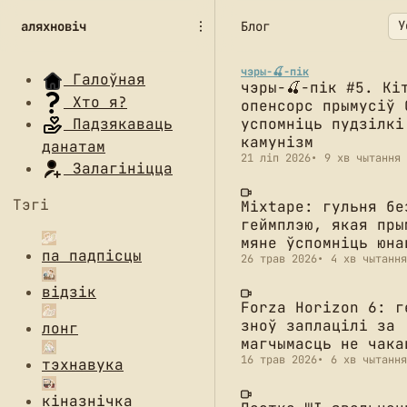
П
П
П
аляхновіч
Блог
е
е
е
р
р
р
а
а
а
чэры-🍒-пік
Галоўная
чэры-🍒-пік #5. Кі
й
й
й
Хто я?
опенсорс прымусіў 
с
с
с
успомніць пудзілкі
Падзякаваць
ц
ц
ц
камунізм
данатам
і
і
і
21 ліп 2026
9 хв чытання
д
д
д
Залагініцца
а
а
а
Тэгі
н
а
з
Mixtape: гульня бе
геймплэю, якая пры
а
р
м
мяне ўспомніць юна
в
т
е
па падпісцы
26 трав 2026
4 хв чытання
і
ы
с
г
к
т
відзік
а
у
у
Forza Horizon 6: г
ц
л
зноў заплацілі за
лонг
ы
а
магчымасць не чака
і
ў
16 трав 2026
6 хв чытання
тэхнавука
кіназнічка