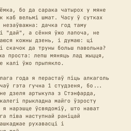
ёмка, бо да сарака чатырох у мяне
к каб вельмі шмат. Часу ў сутках
 незаўважна: дачка год таму
і "дай", а сёння ўжо лапоча, не
аюся кожны дзень, і думаю: ці
і скачок да труны больш павольна?
жа проста: лепш мяняць лад жыцця,
е калі ўжо прыпякло.
лага года я перастаў піць алкаголь
чаў гэта гучна 1 студзеня, бо...
не дзеля артыкула з Стэнфарда,
калегі прыкладна майго ўзросту
 я нарэшце ўсвядоміў, што нават
га піва наступнай раніцай
ашкаджае рухавасці і