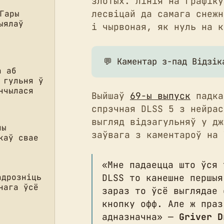
злотых. Лінія на графіку
лесвіцай да самага снежн
 Гары
ыялаў
і чырвоная, як нуль на к
💬 Каментар з-пад Відзік
а аб
 гульня ў
нчылася
Выйшаў
69-ы выпуск
падка
спрэчная DLSS 5 з нейрас
выгляд відэагульняў у дж
ны
заўвага з каментароў на 
каў свае
«Мне падаецца што ўся 
DLSS то канешне першыя
адрозніць
нага ўсё
зараз то ўсё выглядае 
кнопку офф. Але ж праз
адназначна» —
Griver D