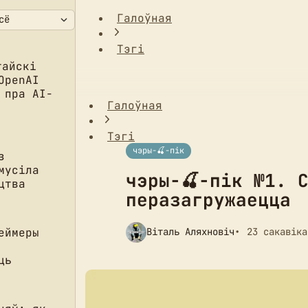
Галоўная
Тэгі
чэры-🍒-пік №1. Сорак гадоў — і аргані
тайскі
OpenAI
 пра AI-
Галоўная
Тэгі
чэры-🍒-пік
з
мусіла
чэры-🍒-пік №1. 
цтва
перазагружаецца
еймеры
Віталь Аляхновіч
23 сакавіка
ць