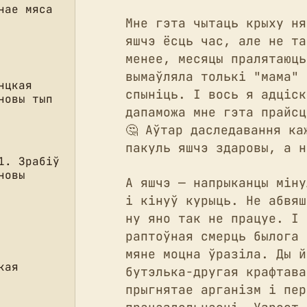
нае мяса
Мне гэта чытаць крыху ня
яшчэ ёсць час, але не та
менее, месяцы пралятаюць
вымаўляла толькі "мама" 
нцкая
спыніць. І вось я адціск
новы тып
дапаможа мне гэта прайсц
🤔 Аўтар даследавання ка
пакуль яшчэ здаровы, а н
1. Зрабіў
новы
А яшчэ — напрыканцы міну
і кінуў курыць. Не абвяш
ну яно так не працуе. І 
раптоўная смерць былога 
мяне моцна ўразіла. Ды й
кая
бутэлька-другая крафтава
прыгнятае арганізм і пер