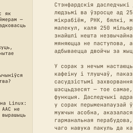
Стэнфардскія даследчыкі
людзьмі ва ўзросце ад 25
: як
ймерам —
мікрабіём, РНК, бялкі, м
адковасць
малекул, каля 250 мільяр
знайшлі нешта незвычайна
мяняюцца не паступова, а
жуць,
адбываецца двойчы за жыц
чытае
У сорак з нечым настаюць
кафеіну і тлушчаў, паказ
ычыніўся
сасудзістымі захворвання
тва?
шэсцьдзесят — тое самае,
функцыя. Даследчыкі адра
 на Linux:
у сорак перыменапаузай ў
 AAC не
мужчын асобна, аказалася
 вырашыць
гарманальная перабудова,
чаго навука пакуль да ка