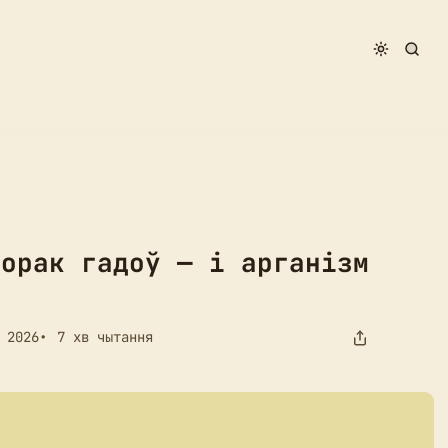
зм перазагружаецца
Сорак гадоў — і арганізм
 2026
7 хв чытання