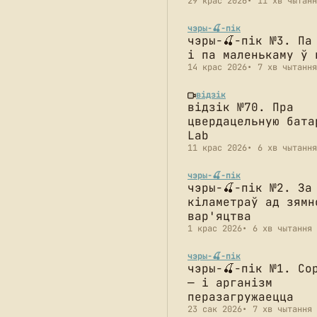
29 крас 2026
11 хв чытанн
чэры-🍒-пік
чэры-🍒-пік №3. Па
і па маленькаму ў 
14 крас 2026
7 хв чытання
відзік
відзік №70. Пра
цвердацельную бата
Lab
11 крас 2026
6 хв чытання
чэры-🍒-пік
чэры-🍒-пік №2. За
кіламетраў ад зямн
вар'яцтва
1 крас 2026
6 хв чытання
чэры-🍒-пік
чэры-🍒-пік №1. Со
— і арганізм
перазагружаецца
23 сак 2026
7 хв чытання