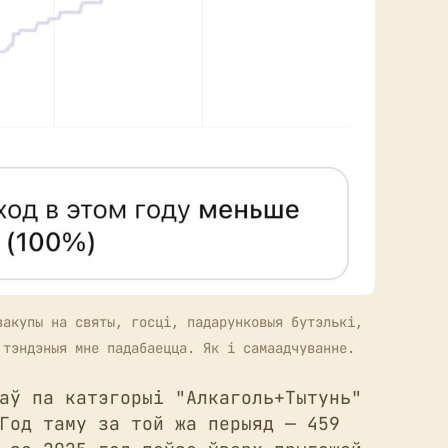
акупы на святы, госці, падарунковыя бутэлькі, 
 тэндэныя мне падабаецца. Як і самаадчуванне.
аў па катэгорыі "Алкаголь+Тытунь"
Год таму за той жа перыяд — 459