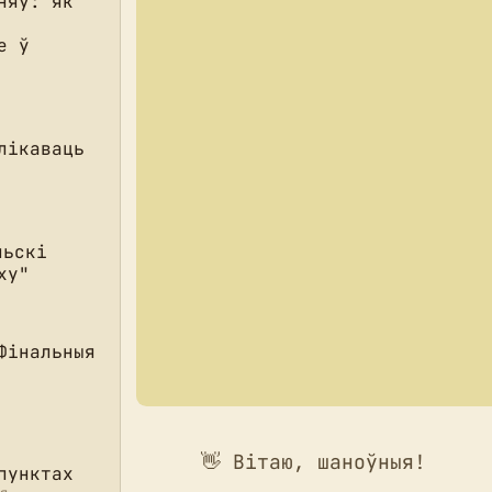
няў: як
е ў
лікаваць
льскі
ху"
Фінальныя
👋 Вітаю, шаноўныя!
пунктах