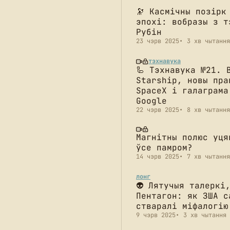
🔭 Касмічны позірк
эпохі: вобразы з т
Рубін
23 чэрв 2025
3 хв чытання
тэхнавука
🦾 Тэхнавука №21. 
Starship, новы пра
SpaceX і галаграма
Google
22 чэрв 2025
8 хв чытання
Магнітны полюс уця
ўсе памром?
14 чэрв 2025
7 хв чытання
лонг
👽 Лятучыя талеркі
Пентагон: як ЗША с
стваралі міфалогію
9 чэрв 2025
3 хв чытання