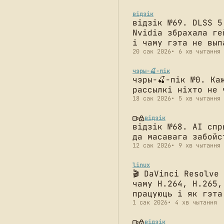
відзік
відзік №69. DLSS 5
Nvidia збрахала ге
і чаму гэта не вып
20 сак 2026
6 хв чытання
чэры-🍒-пік
чэры-🍒-пік №0. Ка
рассылкі ніхто не 
18 сак 2026
5 хв чытання
відзік
відзік №68. AI спр
да масавага забойс
12 сак 2026
9 хв чытання
linux
🎬 DaVinci Resolve
чаму H.264, H.265,
працуюць і як гэта
1 сак 2026
4 хв чытання
відзік