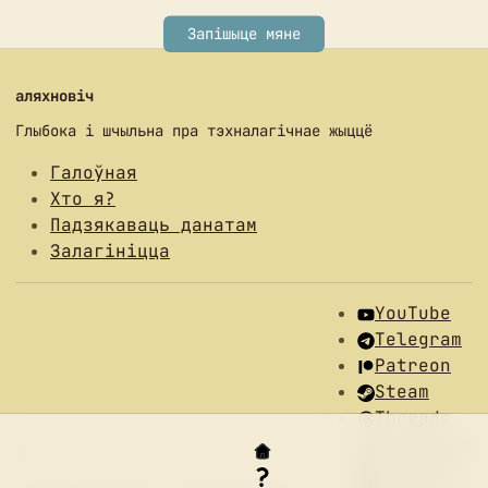
Запішыце мяне
аляхновіч
Глыбока і шчыльна пра тэхналагічнае жыццё
Галоўная
Хто я?
Падзякаваць данатам
Залагініцца
YouTube
Telegram
Patreon
Steam
Threads
Instagram
Галоўная
LinkedIn
Хто я?