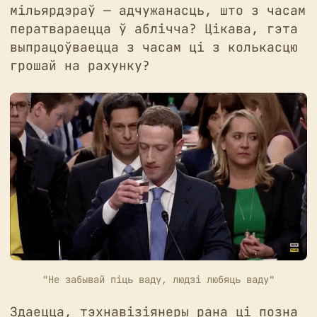
мільярдэраў — адчужанасць, што з часам
ператвараецца ў аблічча? Цікава, гэта
выпрацоўваецца з часам ці з колькасцю
грошай на рахунку?
"Не забывай піць ваду, людзі любяць ваду"
Здаецца, тэхнавізіянеры рана ці позна