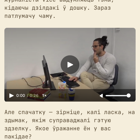
кідаючы дзілдакі ў дошку. Зараз
патлумачу чаму.
0:00
/
0:26
1×
Але спачатку — зірніце, калі ласка, на
здымак, якім суправаджалі гэтую
здзелку. Якое ўражанне ён у вас
пакідае?