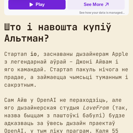
Што і навошта купіў
Альтман?
Стартап
io
, заснаваны дызайнерам Apple
з легендарнай аўрай – Джоні Айвам і
яго камандай. Стартап пакуль нічога не
прадае, а займаецца чымсьці туманным і
сакрэтным.
Сам Айв у OpenAI не пераходзіць, але
яго дызайнерская студыя
LoveFrom
(так,
назва быццам з паштоўкі бабулі) будзе
адказваць за ўвесь дызайн праектаў
OpenAI, у тым ліку праграм. Каля 55