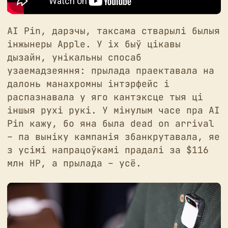
AI Pin, дарэчы, таксама стварылі былыя
інжынеры Apple. У іх быў цікавы
дызайн, унікальны спосаб
узаемадзеяння: прылада праектавала на
далонь манахромны інтэрфейс і
распазнавала у яго кантэксце тыя ці
іншыя рухі рукі. У мінулым часе пра AI
Pin кажу, бо яна была dead on arrival
– па выніку кампанія збанкрутавала, яе
з усімі напрацоўкамі прадалі за $116
млн HP, а прылада – усё.