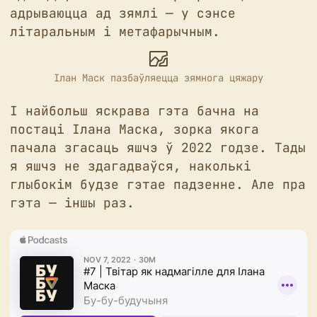
адрываюцца ад зямлі — у сэнсе
літаральным і метафарычным.
Ілан Маск пазбаўляецца зямнога цяжару
І найбольш яскрава гэта бачна на
постаці Ілана Маска, зорка якога
пачала згасаць яшчэ ў 2022 годзе. Тады
я яшчэ не здагадваўся, наколькі
глыбокім будзе гэтае падзенне. Але пра
гэта — іншы раз.