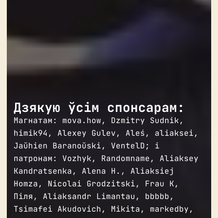
Дзякую ўсім спонсарам:
Магнатам: mova.how, Dzmitry Sudnik, 
himik94, Alexey Gulev, Aleś, aliaksei, 
Jaŭhien Baranoŭski, VentelD; і 
патронам: Vozhyk, Randomname, Aliaksey 
Kandratsenka, Alena Н., Aliaksiej 
Homza, Nicolai Grodzitski, Frau K, 
Піля, Aliaksandr Limantau, bbbbb, 
Tsimafei Akudovich, Mikita, markedby, 