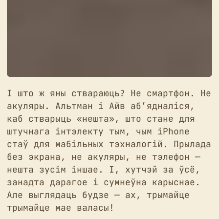
І што ж яны ствараюць? Не смартфон. Не
акуляры. Альтман і Айв аб’ядналіся,
каб стварыць «нешта», што стане для
штучнага інтэлекту тым, чым iPhone
стаў для мабільных тэхналогій. Прылада
без экрана, не акуляры, не тэлефон —
нешта зусім іншае. І, хутчэй за ўсё,
занадта дарагое і сумнеўна карыснае.
Але выглядаць будзе — ах, трымайце
трымайце мае валасы!