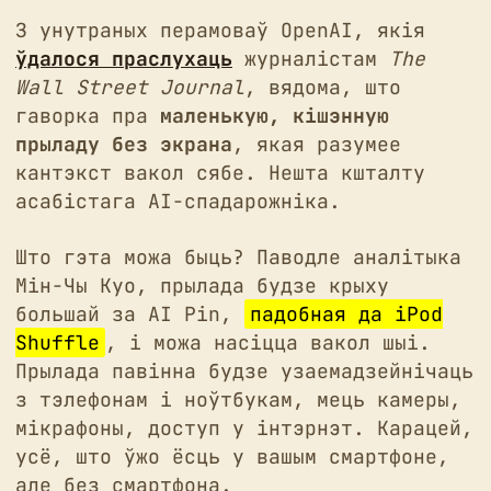
З унутраных перамоваў OpenAI, якія
ўдалося праслухаць
журналістам
The
Wall Street Journal
, вядома, што
гаворка пра
маленькую, кішэнную
прыладу без экрана
, якая разумее
кантэкст вакол сябе. Нешта кшталту
асабістага AI-спадарожніка.
Што гэта можа быць? Паводле аналітыка
Мін-Чы Куо, прылада будзе крыху
большай за AI Pin,
падобная да iPod
Shuffle
, і можа насіцца вакол шыі.
Прылада павінна будзе узаемадзейнічаць
з тэлефонам і ноўтбукам, мець камеры,
мікрафоны, доступ у інтэрнэт. Карацей,
усё, што ўжо ёсць у вашым смартфоне,
але без смартфона.