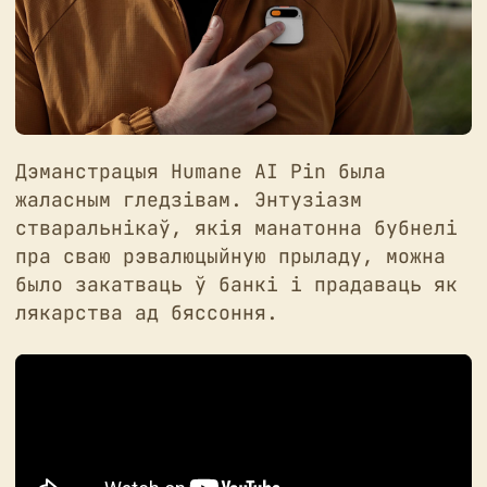
Дэманстрацыя Humane AI Pin была
жаласным гледзівам. Энтузіазм
стваральнікаў, якія манатонна бубнелі
пра сваю рэвалюцыйную прыладу, можна
было закатваць ў банкі і прадаваць як
лякарства ад бяссоння.