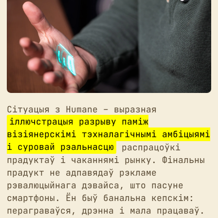
Сітуацыя з Humane – выразная
іллючстрацыя разрыву паміж
візіянерскімі тэхналагічнымі амбіцыямі
і суровай рэальнасцю
распрацоўкі
прадуктаў і чаканнямі рынку. Фінальны
прадукт не адпавядаў рэкламе
рэвалюцыйнага дэвайса, што пасуне
смартфоны. Ëн быў банальна кепскім:
пераграваўся, дрэнна і мала працаваў.