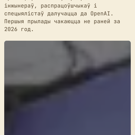
інжынераў, распрацоўшчыкаў і
спецыялістаў далучацца да OpenAI.
Першыя прылады чакаюцца не раней за
2026 год.