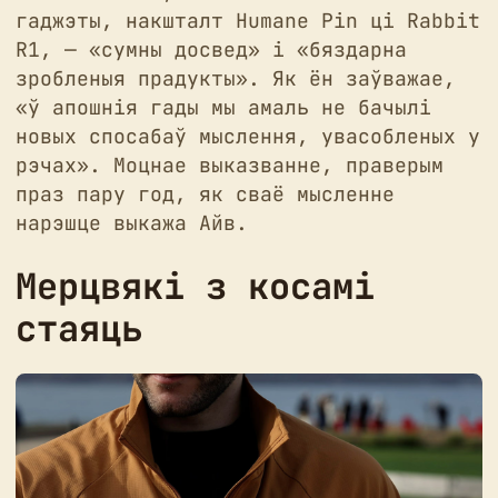
гаджэты, накшталт Humane Pin ці Rabbit
R1, — «сумны досвед» і «бяздарна
зробленыя прадукты». Як ён заўважае,
«ў апошнія гады мы амаль не бачылі
новых спосабаў мыслення, увасобленых у
рэчах». Моцнае выказванне, праверым
праз пару год, як сваё мысленне
нарэшце выкажа Айв.
Мерцвякі з косамі
стаяць