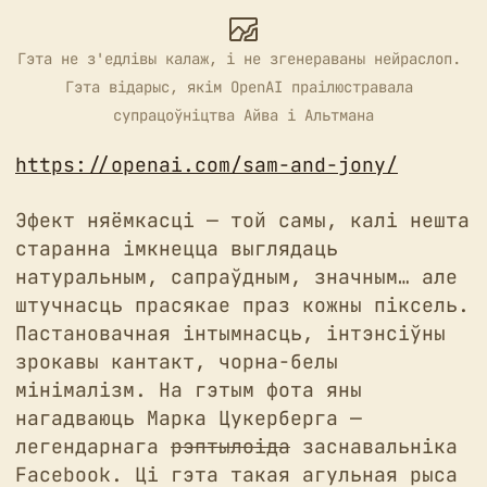
Гэта не з'едлівы калаж, і не згенераваны нейраслоп. 
Гэта відарыс, якім OpenAI праілюстравала 
супрацоўніцтва Айва і Альтмана
https://openai.com/sam-and-jony/
Эфект няёмкасці — той самы, калі нешта
старанна імкнецца выглядаць
натуральным, сапраўдным, значным… але
штучнасць прасякае праз кожны піксель.
Пастановачная інтымнасць, інтэнсіўны
зрокавы кантакт, чорна-белы
мінімалізм. На гэтым фота яны
нагадваюць Марка Цукерберга —
легендарнага
рэптылоіда
заснавальніка
Facebook. Ці гэта такая агульная рыса