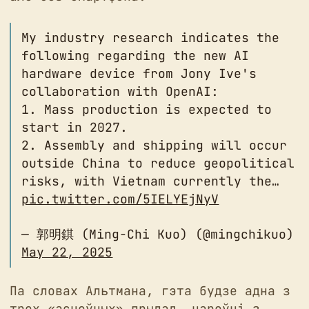
My industry research indicates the
following regarding the new AI
hardware device from Jony Ive's
collaboration with OpenAI:
1. Mass production is expected to
start in 2027.
2. Assembly and shipping will occur
outside China to reduce geopolitical
risks, with Vietnam currently the…
pic.twitter.com/5IELYEjNyV
— 郭明錤 (Ming-Chi Kuo) (@mingchikuo)
May 22, 2025
Па словах Альтмана, гэта будзе адна з
трох «асноўных» прылад, нароўні з