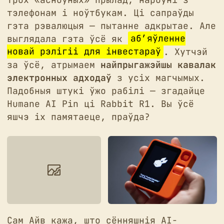
тэлефонам і ноўтбукам. Ці сапраўды
гэта рэвалюцыя — пытанне адкрытае. Але
выглядала гэта ўсё як
аб’яўленне
новай рэлігіі для інвестараў
. Хутчэй
за ўсё, атрымаем
найпрыгажэйшы кавалак
электронных адходаў
з усіх магчымых.
Падобныя штукі ўжо рабілі — згадайце
Humane AI Pin ці Rabbit R1. Вы ўсё
яшчэ іх памятаеце, праўда?
Сам Айв кажа, што сённяшнія AI-