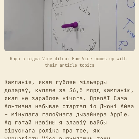
Кадр з відэа Vice dildo: How Vice comes up with 
their article topics
Кампанія, якая губляе мільярды
долараў, купляе за $6,5 млрд кампанію,
якая не зарабляе нічога. OpenAI Сэма
Альтмана набывае стартап io Джоні Айва
– мінулага галоўнага дызайнера Apple.
Ад гэтай навіны я злавіў вайбы
віруснага роліка пра тое, як
журналісты Vice выдумляюць тэмы,