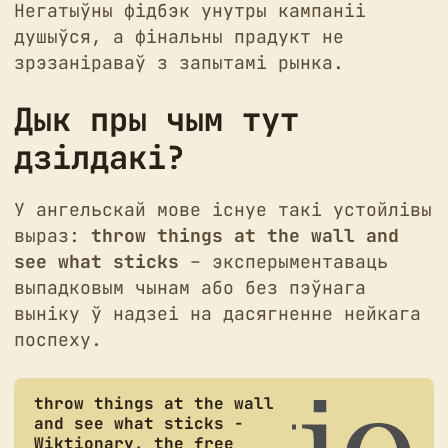
Негатыўны фідбэк унутры кампаніі
душыўся, а фінальны прадукт не
зрэзаніраваў з запытамі рынка.
Дык пры чым тут
дзілдакі?
У ангельскай мове існуе такі устойлівы
выраз:
throw things at the wall and
see what sticks
– эксперыментаваць
выпадковым чынам або без пэўнага
выніку ў надзеі на дасягненне нейкага
поспеху.
throw things at the wall
and see what sticks -
Wiktionary, the free