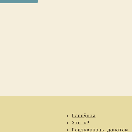
Галоўная
Хто я?
Падзякаваць данатам