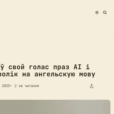
 і агучыў ім стары ролік на ангельскую мову
аў свой голас праз AI і
ролік на ангельскую мову
 2025
2 хв чытання