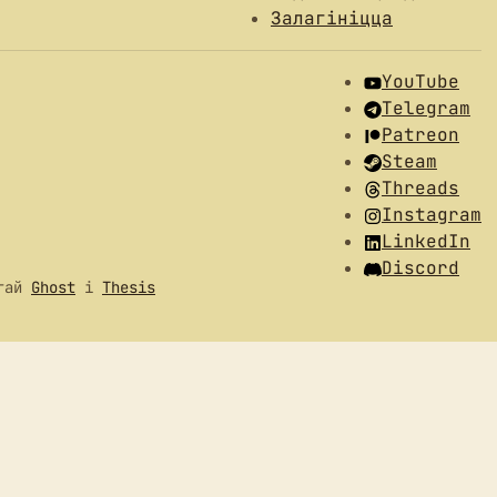
Залагініцца
YouTube
Telegram
Patreon
Steam
Threads
Instagram
LinkedIn
Discord
огай
Ghost
і
Thesis