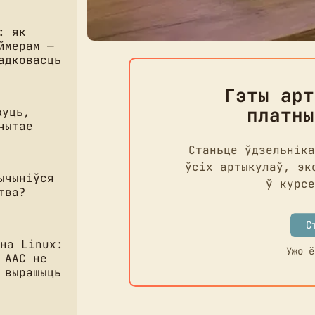
: як
ймерам —
адковасць
Гэты арт
платны
жуць,
чытае
Станьце ўдзельніка
ўсіх артыкулаў, эк
ычыніўся
ў курсе
тва?
С
 на Linux:
Ужо 
 AAC не
 вырашыць