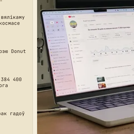
я
 вялікаму
космасе
рэю Donut
 384 400
ога
рак гадоў