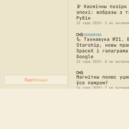
🔭 Касмічны позірк
эпохі: вобразы з т
Рубін
23 чэрв 2025
3 хв чытання
тэхнавука
🦾 Тэхнавука №21. 
Starship, новы пра
SpaceX і галаграма
Google
22 чэрв 2025
8 хв чытання
Магнітны полюс уця
Падпісацца
ўсе памром?
14 чэрв 2025
7 хв чытання
лонг
👽 Лятучыя талеркі
Пентагон: як ЗША с
стваралі міфалогію
9 чэрв 2025
3 хв чытання