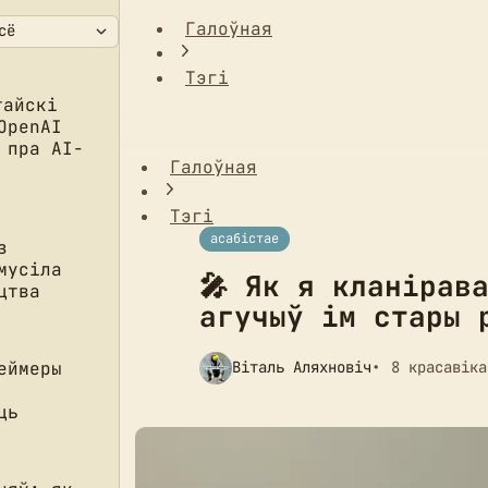
Галоўная
Тэгі
🎤 Як я кланіраваў свой голас праз AI
тайскі
OpenAI
 пра AI-
Галоўная
Тэгі
асабістае
з
мусіла
🎤 Як я кланірав
цтва
агучыў ім стары 
еймеры
Віталь Аляхновіч
8 красавіка
ць