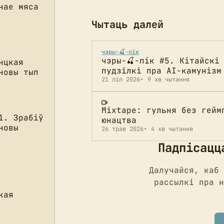
нае мяса
Чытаць далей
чэры-🍒-пік
чэры-🍒-пік #5. Кітайскі
нцкая
пудзілкі пра AI-камунізм
новы тып
21 ліп 2026
9 хв чытання
Mixtape: гульня без гейм
1. Зрабіў
юнацтва
новы
26 трав 2026
4 хв чытання
Падпісацц
Далучайся, каб 
рассылкі пра н
кая