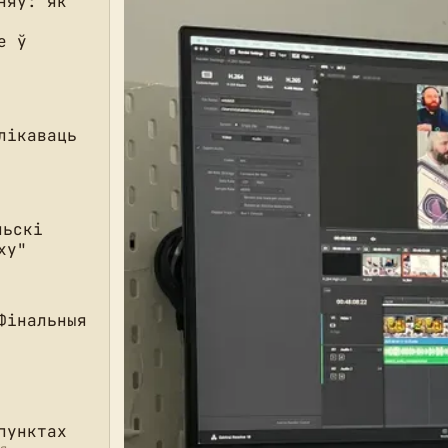
няў: як
е ў
лікаваць
льскі
ху"
Фінальныя
пунктах