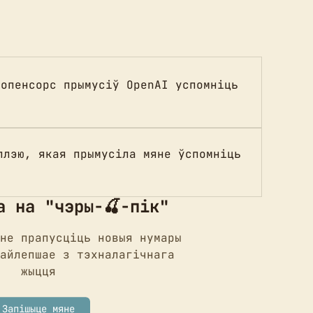
 опенсорс прымусіў OpenAI успомніць
плэю, якая прымусіла мяне ўспомніць
а на "чэры-🍒-пік"
не прапусціць новыя нумары
айлепшае з тэхналагічнага
жыцця
Запішыце мяне