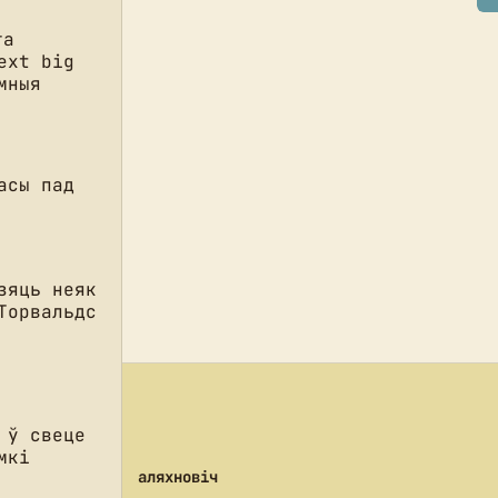
та
ext big
мныя
асы пад
зяць неяк
Торвальдс
 ў свеце
мкі
аляхновіч