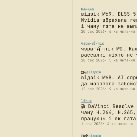
відзік
відзік №69. DLSS 5
Nvidia збрахала ге
і чаму гэта не вып
20 сак 2026
6 хв чытання
чэры-🍒-пік
чэры-🍒-пік №0. Ка
рассылкі ніхто не 
18 сак 2026
5 хв чытання
відзік
відзік №68. AI спр
да масавага забойс
12 сак 2026
9 хв чытання
linux
🎬 DaVinci Resolve
чаму H.264, H.265,
працуюць і як гэта
1 сак 2026
4 хв чытання
відзік