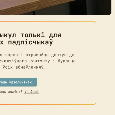
ыкул толькі для
х падпісчыкаў
м зараз і атрымайце доступ да
склюзіўнага кантэнту і будзьце
 ўсіх абнаўленняў.
таць удзельнікам
ёсць акаўнт?
Увайсці