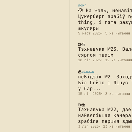
лонг
🥲 На жаль, менаві
Цукерберг зрабіў n
thing, і гэта разу
акуляры
5 каст 2025
5 хв чытання
Тэхнавука №23. Вал
сярпом тваім
18 ліп 2025
12 хв чытання
відзік
неВідзік №2. Заход
Біл Гейтс і Лінус 
у бар...
15 ліп 2025
8 хв чытання
Тэхнавука №22, дзе
найвялікшая камера
зрабіла першыя зды
3 ліп 2025
13 хв чытання