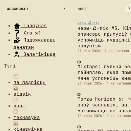
П
П
П
аляхновіч
Блог
е
е
е
р
р
р
а
а
а
чэры-🍒-пік
Галоўная
чэры-🍒-пік #5. Кі
й
й
й
Хто я?
опенсорс прымусіў 
с
с
с
успомніць пудзілкі
Падзякаваць
ц
ц
ц
камунізм
данатам
і
і
і
21 ліп 2026
9 хв чытання
д
д
д
Залагініцца
а
а
а
Тэгі
н
а
з
Mixtape: гульня бе
геймплэю, якая пры
а
р
м
мяне ўспомніць юна
в
т
е
па падпісцы
26 трав 2026
4 хв чытання
і
ы
с
г
к
т
відзік
а
у
у
Forza Horizon 6: г
ц
л
зноў заплацілі за
лонг
ы
а
магчымасць не чака
і
ў
16 трав 2026
6 хв чытання
тэхнавука
кіназнічка