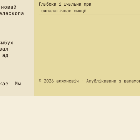
Глыбока і шчыльна пра
 новай
тэхналагічнае жыццё
элескопа
Выбух
вал
 ад
© 2026 аляхновіч
- Апублікавана з дапам
кае! Мы
, фэйкі і
амі
 НЛА