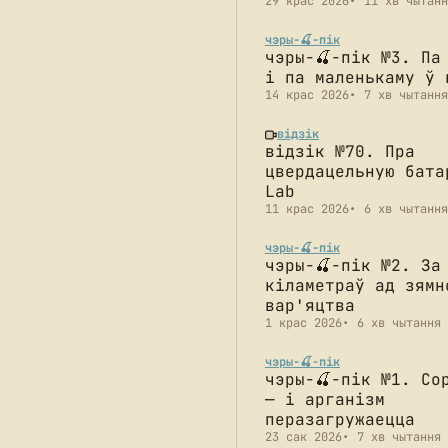
29 крас 2026
11 хв чытанн
чэры-🍒-пік
чэры-🍒-пік №3. Па
і па маленькаму ў 
14 крас 2026
7 хв чытання
відзік
відзік №70. Пра
цвердацельную бата
Lab
11 крас 2026
6 хв чытання
чэры-🍒-пік
чэры-🍒-пік №2. За
кіламетраў ад зямн
вар'яцтва
1 крас 2026
6 хв чытання
чэры-🍒-пік
чэры-🍒-пік №1. Со
— і арганізм
перазагружаецца
23 сак 2026
7 хв чытання