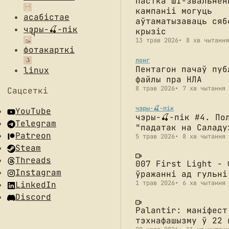
Пастка ШІ-звальнен
кампаніі могуць
асабістае
аўтаматызаваць сяб
чэры-🍒-пік
крызіс
13 трав 2026
8 хв чытання
фотакарткі
лонг
Пентагон пачаў пуб
linux
файлы пра НЛА
8 трав 2026
7 хв чытання
Сацсеткі
чэры-🍒-пік
YouTube
чэры-🍒-пік #4. По
Telegram
"падатак на Саладу
Patreon
5 трав 2026
8 хв чытання
Steam
Threads
007 First Light - 
Instagram
ўражанні ад гульні
1 трав 2026
6 хв чытання
LinkedIn
Discord
Palantir: маніфест
тэхнафашызму ў 22 