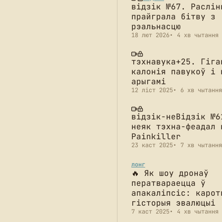
відзік №67. Раслін
прайграла бітву з
рэальнасцю
18 лют 2026
4 хв чытання
тэхнавука+25. Гіга
калонія павукоў і 
арыгамі
12 ліст 2025
6 хв чытання
відзік-неВідзік №6
неяк тэхна-феадал 
Painkiller
23 каст 2025
7 хв чытання
лонг
🔥 Як шоу дронаў
ператвараецца ў
апакаліпсіс: карот
гісторыя эвалюцыі
7 каст 2025
4 хв чытання