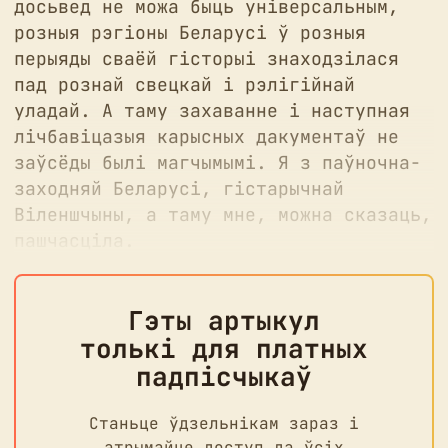
досьвед не можа быць універсальным,
чалавек з галінкамі, што сягаюць ў
розныя рэгіоны Беларусі ў розныя
глыб да 1751 года, атрымалася
перыяды сваёй гісторыі знаходзілася
цалкам праз інтэрнэт. Зразумела ж,
пад рознай свецкай і рэлігійнай
далёка не для
уладай. А таму захаванне і наступная
лічбавіцазыя карысных дакументаў не
заўсёды былі магчымымі. Я з паўночна-
заходняй Беларусі, гістарычнай
Віленшчыны, а таму мне, можна сказаць,
пашчасціла.
Гэты артыкул
толькі для платных
падпісчыкаў
Станьце ўдзельнікам зараз і
атрымайце доступ да ўсіх