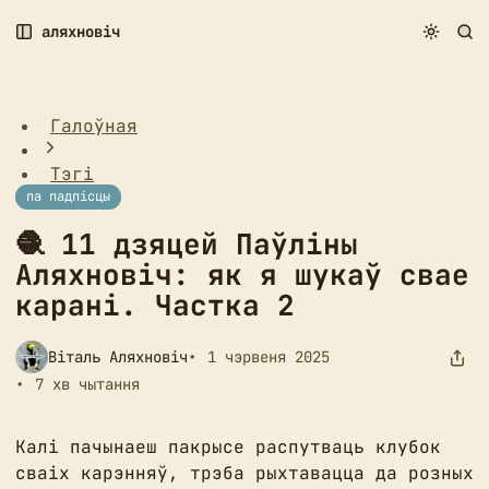
П
П
П
аляхновіч
е
е
е
🧶 11 дзяцей Паўліны Аляхновіч: як я шукаў свае
р
р
р
карані. Частка 2
а
а
а
й
й
й
Галоўная
с
с
с
ц
ц
ц
Тэгі
і
і
і
па падпісцы
д
д
д
а
а
а
🧶 11 дзяцей Паўліны
н
а
з
Аляхновіч: як я шукаў свае
а
р
м
в
т
е
карані. Частка 2
і
ы
с
г
к
т
Віталь Аляхновіч
1 чэрвеня 2025
а
у
у
ц
л
7 хв чытання
ы
а
і
ў
Калі пачынаеш пакрысе распутваць клубок
сваіх карэнняў, трэба рыхтавацца да розных