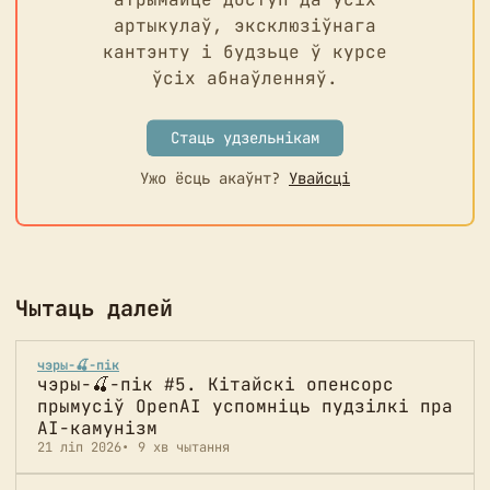
артыкулаў, эксклюзіўнага
кантэнту і будзьце ў курсе
ўсіх абнаўленняў.
Стаць удзельнікам
Ужо ёсць акаўнт?
Увайсці
Чытаць далей
чэры-🍒-пік
чэры-🍒-пік #5. Кітайскі опенсорс
прымусіў OpenAI успомніць пудзілкі пра
AI-камунізм
21 ліп 2026
9 хв чытання