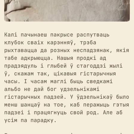
Калі пачынаеш пакрысе распутваць
клубок сваіх карэнняў, трэба
рыхтавацца да розных неспадзянак, якія
табе адкрыюцца. Нашыя продкі ад
прадзядуль і глыбей ў стагоддзі жылі
ў, скажам так, цікавыя гістарычныя
часы. І часам маглі быць сведкамі
альбо не дай бог удзельнікамі
гістарычных падзей. У ўдзельнікаў было
менш шанцаў на тое, каб перажыць гэтыя
падзеі і працягнуць свой род. Але аб
усім па парадку.