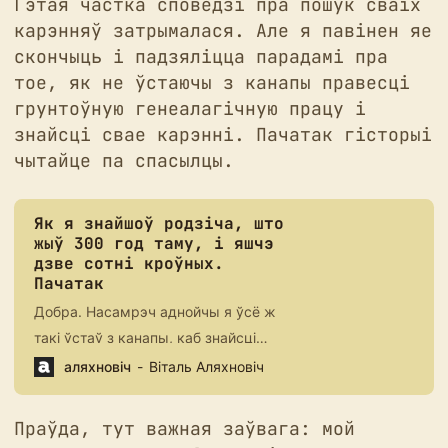
Гэтая частка споведзі пра пошук сваіх
карэнняў затрымалася. Але я павінен яе
скончыць і падзяліцца парадамі пра
тое, як не ўстаючы з канапы правесці
грунтоўную генеалагічную працу і
знайсці свае карэнні. Пачатак гісторыі
чытайце па спасылцы.
Як я знайшоў родзіча, што
жыў 300 год таму, і яшчэ
дзве сотні кроўных.
Пачатак
Добра. Насамрэч аднойчы я ўсё ж
такі ўстаў з канапы, каб знайсці
стрыечную сястру свайго дзеда ды
аляхновіч
Віталь Аляхновіч
распытаць пра яе жыццё і родзічаў.
Але з большага выбудаваць
Праўда, тут важная заўвага: мой
генеалагічнае дрэва на 200+