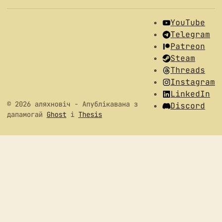
YouTube
Telegram
Patreon
Steam
Threads
Instagram
LinkedIn
© 2026 аляхновіч
- Апублікавана з
Discord
дапамогай
Ghost
і
Thesis