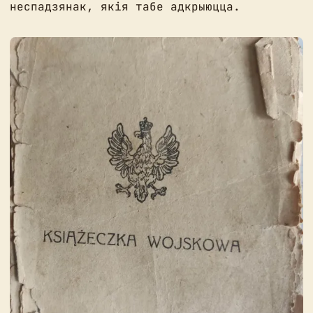
неспадзянак, якія табе адкрыюцца.