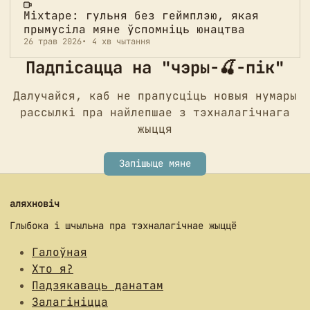
Mixtape: гульня без геймплэю, якая
прымусіла мяне ўспомніць юнацтва
26 трав 2026
4 хв чытання
Падпісацца на "чэры-🍒-пік"
Далучайся, каб не прапусціць новыя нумары
рассылкі пра найлепшае з тэхналагічнага
жыцця
Запішыце мяне
аляхновіч
Глыбока і шчыльна пра тэхналагічнае жыццё
Галоўная
Хто я?
Падзякаваць данатам
Залагініцца