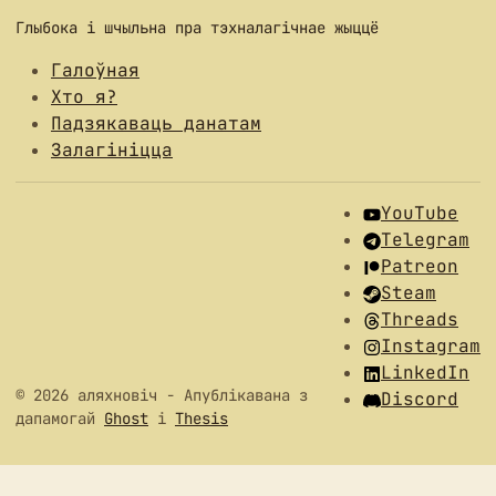
Глыбока і шчыльна пра тэхналагічнае жыццё
Галоўная
Хто я?
Падзякаваць данатам
Залагініцца
YouTube
Telegram
Patreon
Steam
Threads
Instagram
LinkedIn
© 2026 аляхновіч
- Апублікавана з
Discord
дапамогай
Ghost
і
Thesis