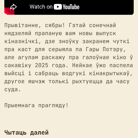
Прывітанне, сябры! Гэтай сонечнай
нядзеляй прапаную вам новы выпуск
кіназнічкі, дзе зноўку закранем чуткі
пра каст для серыяла па Гары Потэру,
але агулам раскажу пра галоўнае кіно ў
сакавіку 2025 года. Нейкае ўжо паспела
выйсці і сабраць водгукі кінакрытыкаў,
другое яшчэж толькі рыхтуецца да часу
суда.
Прыемнага прагляду!
Чытаць далей