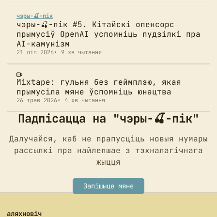
чэры-🍒-пік
чэры-🍒-пік #5. Кітайскі опенсорс
прымусіў OpenAI успомніць пудзілкі пра
AI-камунізм
21 ліп 2026
9 хв чытання
Mixtape: гульня без геймплэю, якая
прымусіла мяне ўспомніць юнацтва
26 трав 2026
4 хв чытання
Падпісацца на "чэры-🍒-пік"
Далучайся, каб не прапусціць новыя нумары
рассылкі пра найлепшае з тэхналагічнага
жыцця
Запішыце мяне
аляхновіч