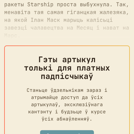
ракеты Starship проста выбухнула. Так,
менавіта тая самая гіганцкая жалезяка,
на якой Ілан Маск марыць калісьці
завезці чалавецтва на Месяц і нават на
Марс.
Гэты артыкул
толькі для платных
падпісчыкаў
Станьце ўдзельнікам зараз і
атрымайце доступ да ўсіх
артыкулаў, эксклюзіўнага
кантэнту і будзьце ў курсе
ўсіх абнаўленняў.