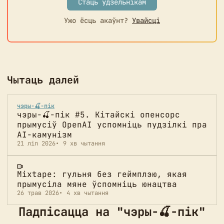
Стаць удзельнікам
Ужо ёсць акаўнт?
Увайсці
Чытаць далей
чэры-🍒-пік
чэры-🍒-пік #5. Кітайскі опенсорс
прымусіў OpenAI успомніць пудзілкі пра
AI-камунізм
21 ліп 2026
9 хв чытання
Mixtape: гульня без геймплэю, якая
прымусіла мяне ўспомніць юнацтва
26 трав 2026
4 хв чытання
Падпісацца на "чэры-🍒-пік"