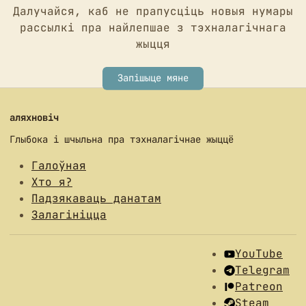
Далучайся, каб не прапусціць новыя нумары
рассылкі пра найлепшае з тэхналагічнага
жыцця
Запішыце мяне
аляхновіч
Глыбока і шчыльна пра тэхналагічнае жыццё
Галоўная
Хто я?
Падзякаваць данатам
Залагініцца
YouTube
Telegram
Patreon
Steam