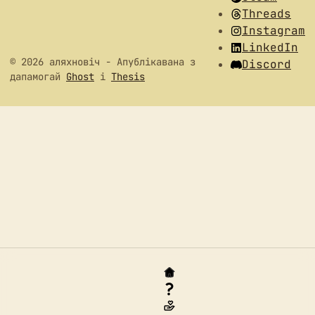
Threads
Instagram
LinkedIn
© 2026 аляхновіч
- Апублікавана з
Discord
дапамогай
Ghost
і
Thesis
Галоўная
Хто я?
Падзякаваць данатам