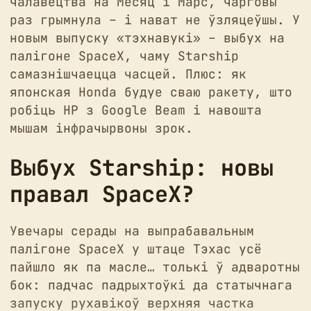
чалавецтва на Месяц і Марс, чарговы
раз грымнула – і нават не ўзляцеўшы. У
новым выпуску «тэхнавукі» – выбух на
палігоне SpaceX, чаму Starship
самазнішчаецца часцей. Плюс: як
японская Honda будуе сваю ракету, што
робіць HP з Google Beam і навошта
мышам інфрачырвоны зрок.
Выбух Starship: новы
правал SpaceX?
Увечары серады на выпрабавальным
палігоне SpaceX у штаце Тэхас усё
пайшло як па масле… толькі ў адваротны
бок: падчас падрыхтоўкі да статычнага
запуску рухавікоў верхняя частка