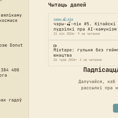
я
Чытаць далей
 вялікаму
чэры-🍒-пік
космасе
чэры-🍒-пік #5. Кітайскі
пудзілкі пра AI-камунізм
21 ліп 2026
9 хв чытання
рэю Donut
Mixtape: гульня без гейм
юнацтва
26 трав 2026
4 хв чытання
Падпісацц
 384 400
ога
Далучайся, каб 
рассылкі пра н
рак гадоў