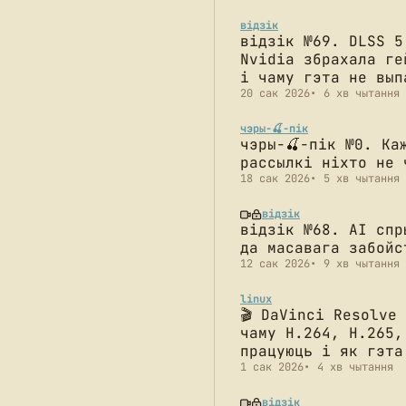
відзік
відзік №69. DLSS 5
Nvidia збрахала ге
і чаму гэта не вып
20 сак 2026
6 хв чытання
чэры-🍒-пік
чэры-🍒-пік №0. Ка
рассылкі ніхто не 
18 сак 2026
5 хв чытання
відзік
відзік №68. AI спр
да масавага забойс
12 сак 2026
9 хв чытання
linux
🎬 DaVinci Resolve
чаму H.264, H.265,
працуюць і як гэта
1 сак 2026
4 хв чытання
відзік