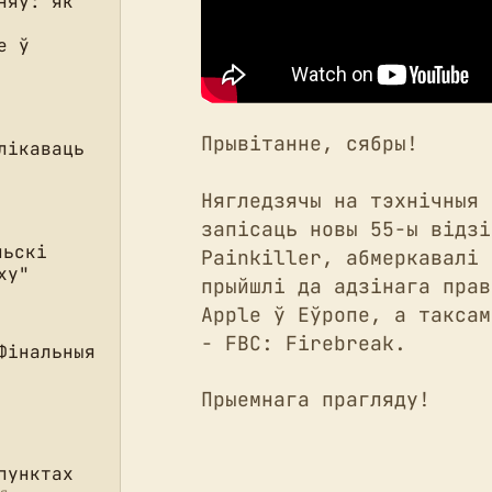
няў: як
е ў
Прывітанне, сябры!
лікаваць
Нягледзячы на тэхнічныя 
запісаць новы 55-ы відзі
льскі
Painkiller, абмеркавалі 
ху"
прыйшлі да адзінага прав
Apple ў Еўропе, а таксам
- FBC: Firebreak.
Фінальныя
Прыемнага прагляду!
пунктах