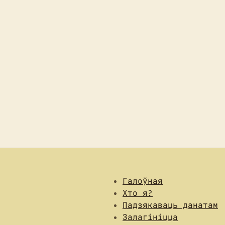
Галоўная
Хто я?
Падзякаваць данатам
Залагініцца