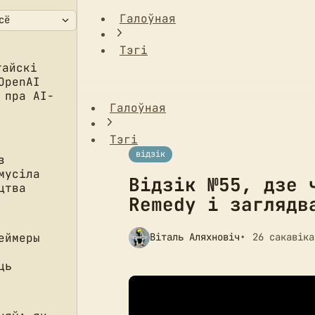
Галоўная
Тэгі
Відзік №55, дзе чакаем новы каап ад R
тайскі
OpenAI
 пра AI-
Галоўная
Тэгі
відзік
з
мусіла
Відзік №55, дзе 
цтва
Remedy і заглядв
еймеры
Віталь Аляхновіч
26 сакавіка
ць