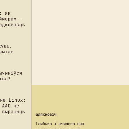
: як
ймерам —
адковасць
жуць,
чытае
ычыніўся
тва?
 на Linux:
 AAC не
 вырашыць
аляхновіч
Глыбока і шчыльна пра