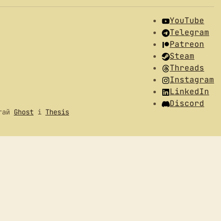
YouTube
Telegram
Patreon
Steam
Threads
Instagram
LinkedIn
Discord
огай
Ghost
і
Thesis