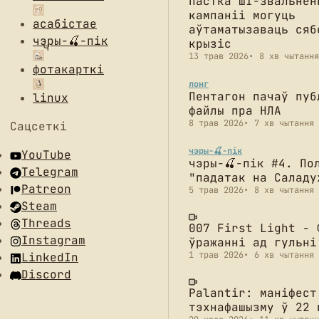
Пастка ШІ-звальнен
кампаніі могуць
асабістае
аўтаматызаваць сяб
чэры-🍒-пік
крызіс
13 трав 2026
8 хв чытання
фотакарткі
лонг
Пентагон пачаў пуб
linux
файлы пра НЛА
8 трав 2026
7 хв чытання
Сацсеткі
чэры-🍒-пік
YouTube
чэры-🍒-пік #4. По
Telegram
"падатак на Саладу
Patreon
5 трав 2026
8 хв чытання
Steam
Threads
007 First Light - 
Instagram
ўражанні ад гульні
1 трав 2026
6 хв чытання
LinkedIn
Discord
Palantir: маніфест
тэхнафашызму ў 22 