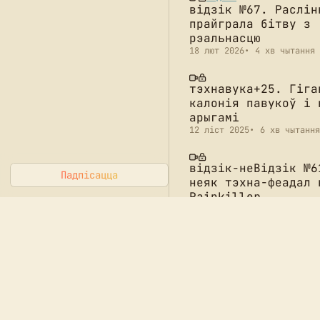
відзік №67. Раслін
прайграла бітву з
рэальнасцю
18 лют 2026
4 хв чытання
тэхнавука+25. Гіга
калонія павукоў і 
арыгамі
12 ліст 2025
6 хв чытання
відзік-неВідзік №6
Падпісацца
неяк тэхна-феадал 
Painkiller
23 каст 2025
7 хв чытання
лонг
🔥 Як шоу дронаў
ператвараецца ў
апакаліпсіс: карот
гісторыя эвалюцыі
7 каст 2025
4 хв чытання