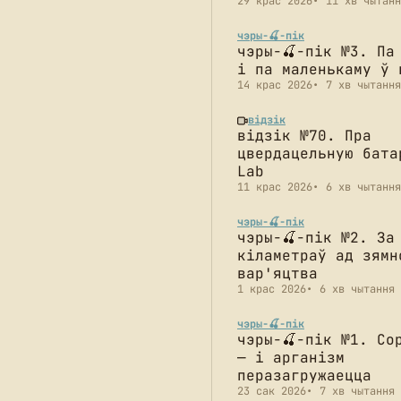
29 крас 2026
11 хв чытанн
чэры-🍒-пік
чэры-🍒-пік №3. Па
і па маленькаму ў 
14 крас 2026
7 хв чытання
відзік
відзік №70. Пра
цвердацельную бата
Lab
11 крас 2026
6 хв чытання
чэры-🍒-пік
чэры-🍒-пік №2. За
кіламетраў ад зямн
вар'яцтва
1 крас 2026
6 хв чытання
чэры-🍒-пік
чэры-🍒-пік №1. Со
— і арганізм
перазагружаецца
23 сак 2026
7 хв чытання