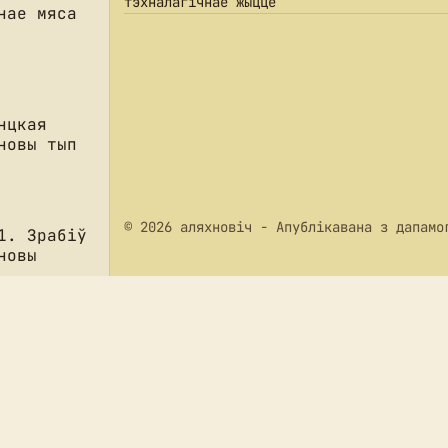
тэхналагічнае жыццё
нае мяса
нцкая
новы тып
© 2026 аляхновіч
- Апублікавана з дапам
1. Зрабіў
новы
кая