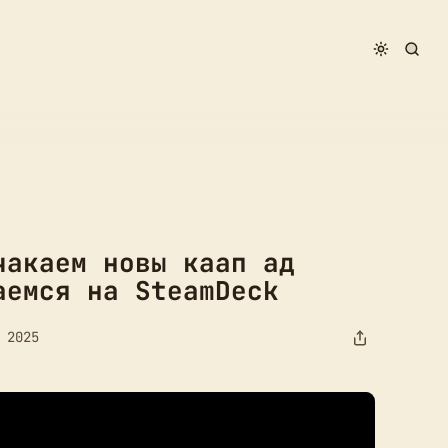
emedy і заглядваемся на SteamDeck
чакаем новы каап ад
аемся на SteamDeck
 2025