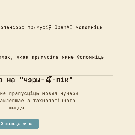
 опенсорс прымусіў OpenAI успомніць
плэю, якая прымусіла мяне ўспомніць
а на "чэры-🍒-пік"
не прапусціць новыя нумары
айлепшае з тэхналагічнага
жыцця
Запішыце мяне