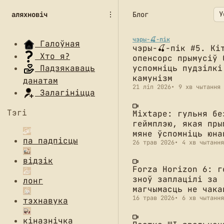
П
П
П
аляхновіч
Блог
е
е
е
р
р
р
а
а
а
чэры-🍒-пік
Галоўная
чэры-🍒-пік #5. Кі
й
й
й
Хто я?
опенсорс прымусіў 
с
с
с
успомніць пудзілкі
Падзякаваць
ц
ц
ц
камунізм
данатам
і
і
і
21 ліп 2026
9 хв чытання
д
д
д
Залагініцца
а
а
а
Тэгі
н
а
з
Mixtape: гульня бе
геймплэю, якая пры
а
р
м
мяне ўспомніць юна
в
т
е
па падпісцы
26 трав 2026
4 хв чытання
і
ы
с
г
к
т
відзік
а
у
у
Forza Horizon 6: г
ц
л
зноў заплацілі за
лонг
ы
а
магчымасць не чака
і
ў
16 трав 2026
6 хв чытання
тэхнавука
кіназнічка