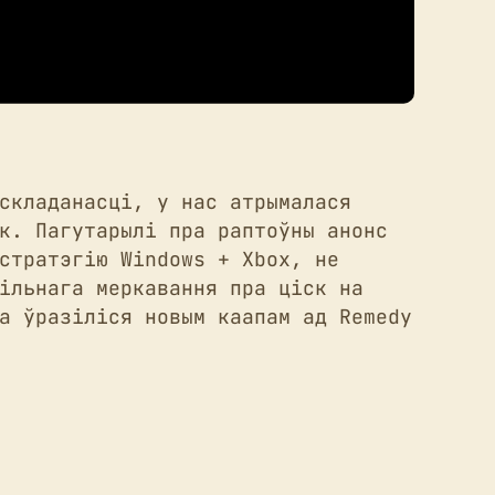
складанасці, у нас атрымалася
к. Пагутарылі пра раптоўны анонс
стратэгію Windows + Xbox, не
ільнага меркавання пра ціск на
а ўразіліся новым каапам ад Remedy