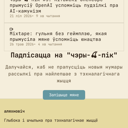
прымусіў OpenAI успомніць пудзілкі пра
AI-камунізм
21 ліп 2026
9 хв чытання
Mixtape: гульня без геймплэю, якая
прымусіла мяне ўспомніць юнацтва
26 трав 2026
4 хв чытання
Падпісацца на "чэры-🍒-пік"
Далучайся, каб не прапусціць новыя нумары
рассылкі пра найлепшае з тэхналагічнага
жыцця
Запішыце мяне
аляхновіч
Глыбока і шчыльна пра тэхналагічнае жыццё