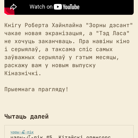
Кнігу Роберта Хайнлайна "Зорны дэсант"
чакае новая экранізацыя, а "Тэд Ласа"
не хочуць заканчваць. Пра навіны кіно
і серыялаў, а таксама спіс самых
заўважных серыялаў у гэтым месяцы,
раскажу вам у новым выпуску
Кіназнічкі.
Прыемнага прагляду!
Чытаць далей
чэры-🍒-пік
чэры-🍒-пік #5. Кітайскі опенсорс