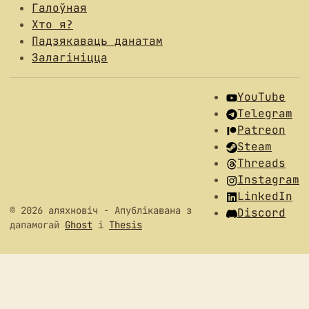
Галоўная
Хто я?
Падзякаваць данатам
Залагініцца
YouTube
Telegram
Patreon
Steam
Threads
Instagram
LinkedIn
© 2026 аляхновіч
- Апублікавана з
Discord
дапамогай
Ghost
і
Thesis